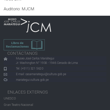
Auditorio: MJCM
CONTÁCTANOS
Museo José Carlos Mariátegui
Jr. Washington N° 1938 - 1946 Cercado de Lima
Tel. (+511) 321 5620
E-mail:
casamariategui@cultura.gob.pe
mariategui.cultura.gob.pe
ENLACES EXTERNOS
UNESCO
Gran Teatro Nacional