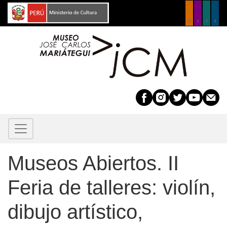
Pasar
al
contenido
principal
Museos Abiertos. II
Feria de talleres: violín,
dibujo artístico,