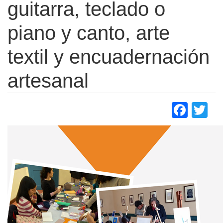
guitarra, teclado o
piano y canto, arte
textil y encuadernación
artesanal
Face
Tw