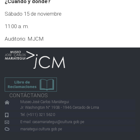
¿Cuándo y dónde?
Sábado 15 de noviembre
11:00 a. m.
Auditorio: MJCM
CONTÁCTANOS
Museo José Carlos Mariátegui
Jr. Washington N° 1938 - 1946 Cercado de Lima
Tel. (+511) 321 5620
E-mail:
casamariategui@cultura.gob.pe
mariategui.cultura.gob.pe