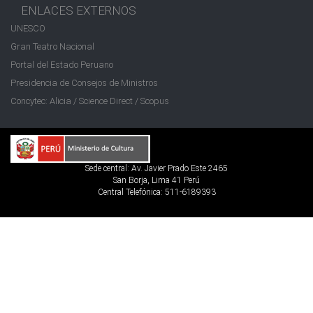
ENLACES EXTERNOS
UNESCO
Gran Teatro Nacional
Portal del Estado Peruano
Presidencia de Consejos de Ministros
Concytec: Alicia / Science Direct / Scopus
Sede central: Av. Javier Prado Este 2465
San Borja, Lima 41 Perú
Central Telefónica: 511-6189393