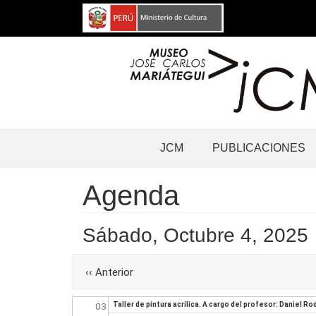
Pasar
al
contenido
principal
Navegación
JCM
PUBLICACIONES
principal
Agenda
Before
01
Sábado, Octubre 4, 2025
01
Paginación
‹‹
Anterior
02
03
Taller de pintura acrílica. A cargo del profesor: Daniel Ro