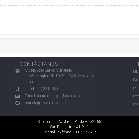
CONTÁCTANOS
Museo José Carlos Mariátegui
UN
Jr. Washington N° 1938 - 1946 Cercado de
Gra
Lima
Por
Tel. (+511) 321 5620
E-mail:
casamariategui@cultura.gob.pe
Pre
mariategui.cultura.gob.pe
Con
Sede central: Av. Javier Prado Este 2465
San Borja, Lima 41 Perú
Central Telefónica: 511-6189393