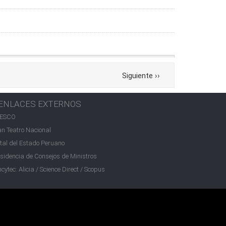
Siguiente
››
ENLACES EXTERNOS
ESCO
n Teatro Nacional
tal del Estado Peruano
sidencia de Consejos de Ministros
cytec: Alicia / Science Direct / Scopus