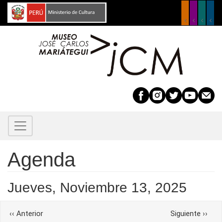
Pasar
al
contenido
principal
Before
01
01
02
03
Agenda
04
Jueves, Noviembre 13, 2025
05
Paginación
‹‹
Anterior
Siguiente
››
06