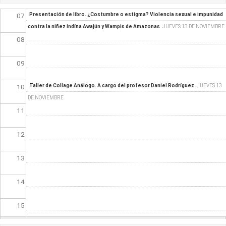
07
Presentación de libro. ¿Costumbre o estigma? Violencia sexual e impunidad
contra la niñez indína Awajún y Wampis de Amazonas
JUEVES 13 DE NOVIEMBRE
08
09
10
Taller de Collage Análogo. A cargo del profesor Daniel Rodríguez
JUEVES 13
DE NOVIEMBRE
11
12
13
14
15