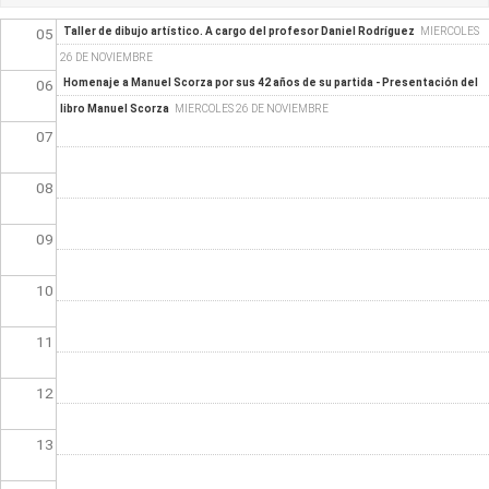
05
Taller de dibujo artístico. A cargo del profesor Daniel Rodríguez
MIERCOLES
26 DE NOVIEMBRE
06
Homenaje a Manuel Scorza por sus 42 años de su partida - Presentación del
libro Manuel Scorza
MIERCOLES 26 DE NOVIEMBRE
07
08
09
10
11
12
13