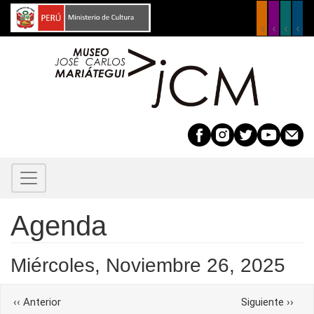
Pasar
al
contenido
principal
Before
01
01
Agenda
02
Miércoles, Noviembre 26, 2025
03
Paginación
‹‹
Anterior
Siguiente
››
04