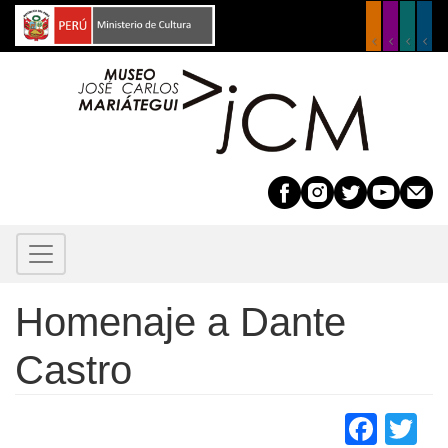
Pasar
al
contenido
principal
Homenaje a Dante
Castro
Face
Tw