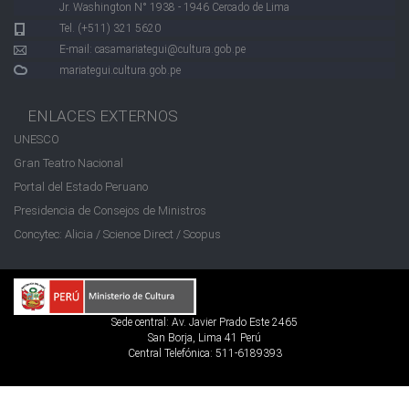
Jr. Washington N° 1938 - 1946 Cercado de Lima
Tel. (+511) 321 5620
E-mail:
casamariategui@cultura.gob.pe
mariategui.cultura.gob.pe
ENLACES EXTERNOS
UNESCO
Gran Teatro Nacional
Portal del Estado Peruano
Presidencia de Consejos de Ministros
Concytec: Alicia / Science Direct / Scopus
Sede central: Av. Javier Prado Este 2465
San Borja, Lima 41 Perú
Central Telefónica: 511-6189393