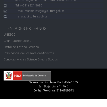
Tel. (+511) 321 5620
E-mail:
casamariategui@cultura.gob.pe
mariategui.cultura.gob.pe
ENLACES EXTERNOS
UNESCO
Gran Teatro Nacional
Portal del Estado Peruano
Presidencia de Consejos de Ministros
Concytec: Alicia / Science Direct / Scopus
Sede central: Av. Javier Prado Este 2465
San Borja, Lima 41 Perú
Central Telefónica: 511-6189393