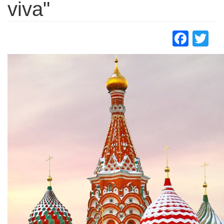
viva"
Face
Tw