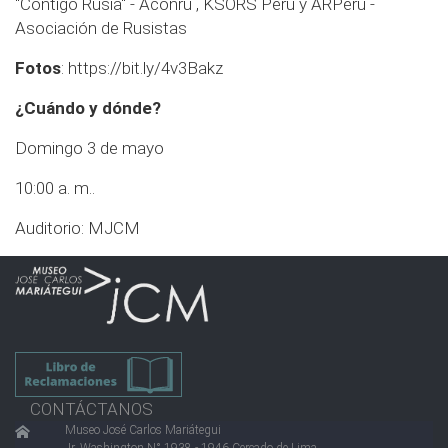
"Contigo Rusia" - Aconru , KSORS Perú y ARPerú -
Asociación de Rusistas
Fotos
:
https://bit.ly/4v3Bakz
¿Cuándo y dónde?
Domingo 3 de mayo
10:00 a. m..
Auditorio: MJCM
CONTÁCTANOS
Museo José Carlos Mariátegui
Jr. Washington N° 1938 - 1946 Cercado de Lima