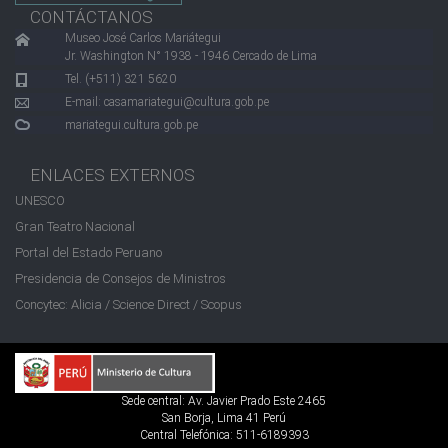
CONTÁCTANOS
Museo José Carlos Mariátegui
Jr. Washington N° 1938 - 1946 Cercado de Lima
Tel. (+511) 321 5620
E-mail:
casamariategui@cultura.gob.pe
mariategui.cultura.gob.pe
ENLACES EXTERNOS
UNESCO
Gran Teatro Nacional
Portal del Estado Peruano
Presidencia de Consejos de Ministros
Concytec: Alicia / Science Direct / Scopus
Sede central: Av. Javier Prado Este 2465
San Borja, Lima 41 Perú
Central Telefónica: 511-6189393