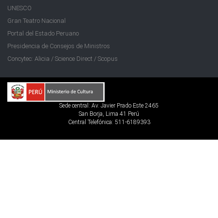
UNESCO
Gran Teatro Nacional
Portal del Estado Peruano
Presidencia de Consejos de Ministros
Concytec: Alicia / Science Direct / Scopus
Sede central: Av. Javier Prado Este 2465
San Borja, Lima 41 Perú
Central Telefónica: 511-6189393