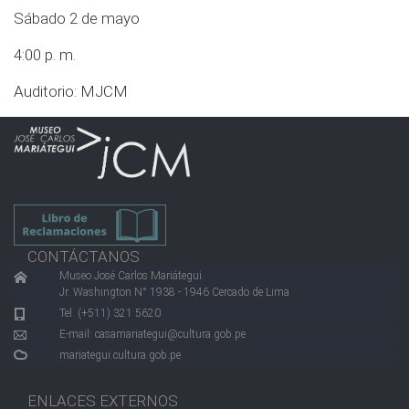
Sábado 2 de mayo
4:00 p. m.
Auditorio: MJCM
CONTÁCTANOS
Museo José Carlos Mariátegui
Jr. Washington N° 1938 - 1946 Cercado de Lima
Tel. (+511) 321 5620
E-mail:
casamariategui@cultura.gob.pe
mariategui.cultura.gob.pe
ENLACES EXTERNOS