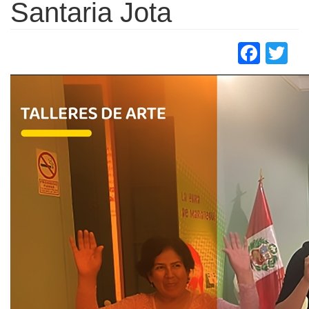
Santaria Jota
Face
Tw