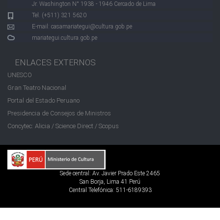
Jr. Washington N° 1938 - 1946 Cercado de Lima
Tel. (+511) 321 5620
E-mail:
casamariategui@cultura.gob.pe
mariategui.cultura.gob.pe
ENLACES EXTERNOS
UNESCO
Gran Teatro Nacional
Portal del Estado Peruano
Presidencia de Consejos de Ministros
Concytec: Alicia / Science Direct / Scopus
Sede central: Av. Javier Prado Este 2465
San Borja, Lima 41 Perú
Central Telefónica: 511-6189393