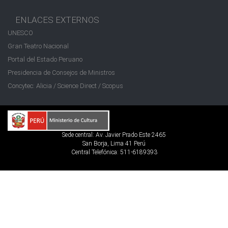
ENLACES EXTERNOS
UNESCO
Gran Teatro Nacional
Portal del Estado Peruano
Presidencia de Consejos de Ministros
Concytec: Alicia / Science Direct / Scopus
Sede central: Av. Javier Prado Este 2465
San Borja, Lima 41 Perú
Central Telefónica: 511-6189393