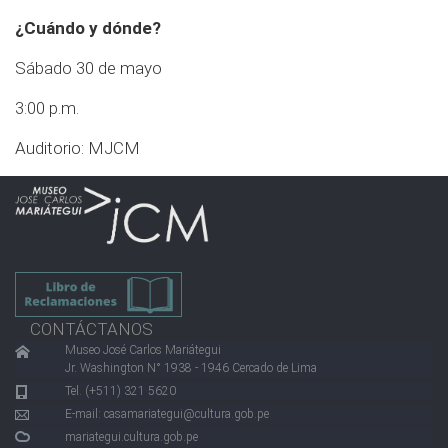
¿Cuándo y dónde?
Sábado 30 de mayo
3:00 p.m.
Auditorio: MJCM
CONTÁCTANOS
Museo José Carlos Mariátegui
Jr. Washington N° 1938 - 1946 Cercado de Lima
Tel. (+511) 321 5620
E-mail:
casamariategui@cultura.gob.pe
mariategui.cultura.gob.pe