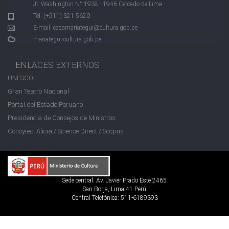
Jr. Washington N° 1938 - 1946 Cercado de Lima
Tel. (+511) 321 5620
E-mail:
casamariategui@cultura.gob.pe
mariategui.cultura.gob.pe
ENLACES EXTERNOS
UNESCO
Gran Teatro Nacional
Portal del Estado Peruano
Presidencia de Consejos de Ministros
Concytec: Alicia / Science Direct / Scopus
Sede central: Av. Javier Prado Este 2465
San Borja, Lima 41 Perú
Central Telefónica: 511-6189393