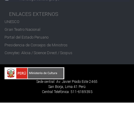
ENLACES EXTERNOS
UNESCO
Gran Teatro Nacional
Portal del Estado Peruano
Presidencia de Consejos de Ministros
Concytec: Alicia / Science Direct / Scopus
Sede central: Av. Javier Prado Este 2465
San Borja, Lima 41 Perú
Central Telefónica: 511-6189393