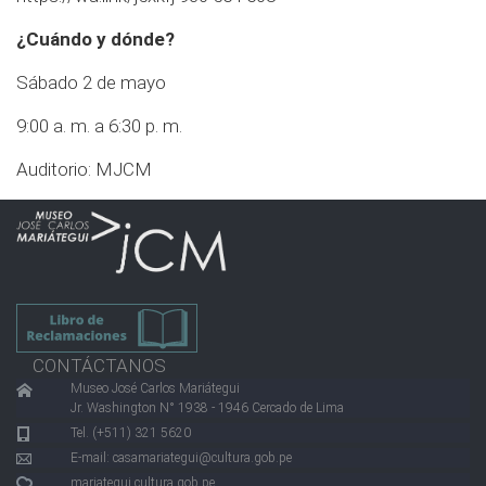
¿Cuándo y dónde?
Sábado 2 de mayo
9:00 a. m. a 6:30 p. m.
Auditorio: MJCM
CONTÁCTANOS
Museo José Carlos Mariátegui
Jr. Washington N° 1938 - 1946 Cercado de Lima
Tel. (+511) 321 5620
E-mail:
casamariategui@cultura.gob.pe
mariategui.cultura.gob.pe