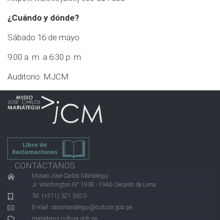
¿Cuándo y dónde?
Sábado 16 de mayo
9:00 a. m. a 6:30 p. m.
Auditorio: MJCM
CONTÁCTANOS
Museo José Carlos Mariátegui
Jr. Washington N° 1938 - 1946 Cercado de Lima
Tel. (+511) 321 5620
E-mail:
casamariategui@cultura.gob.pe
mariategui.cultura.gob.pe