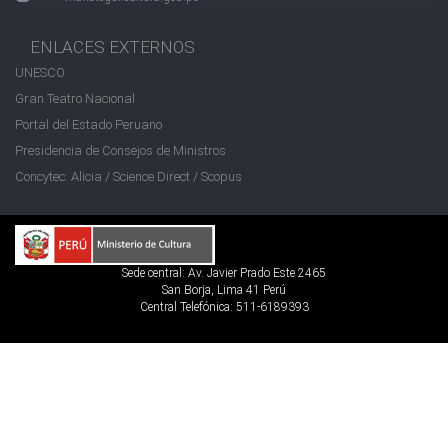
ENLACES EXTERNOS
UNESCO
Gran Teatro Nacional
Portal del Estado Peruano
Presidencia de Consejos de Ministros
Concytec: Alicia / Science Direct / Scopus
Sede central: Av. Javier Prado Este 2465
San Borja, Lima 41 Perú
Central Telefónica: 511-6189393