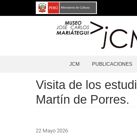
Pasar
al
contenido
principal
Navegación
JCM
PUBLICACIONES
principal
Visita de los estu
Martín de Porres.
22 Mayo 2026