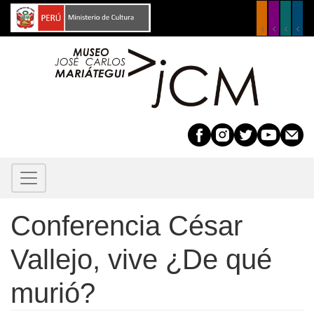
Pasar
al
contenido
principal
Conferencia César
Vallejo, vive ¿De qué
murió?