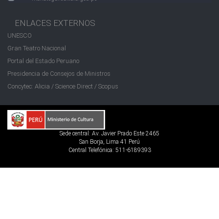
ENLACES EXTERNOS
UNESCO
Gran Teatro Nacional
Portal del Estado Peruano
Presidencia de Consejos de Ministros
Concytec: Alicia / Science Direct / Scopus
Sede central: Av. Javier Prado Este 2465
San Borja, Lima 41 Perú
Central Telefónica: 511-6189393