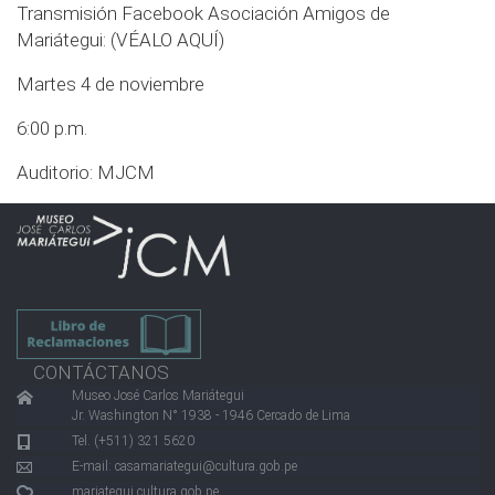
Transmisión Facebook Asociación Amigos de
Mariátegui:
(VÉALO AQUÍ)
Martes 4 de noviembre
6:00 p.m.
Auditorio: MJCM
CONTÁCTANOS
Museo José Carlos Mariátegui
Jr. Washington N° 1938 - 1946 Cercado de Lima
Tel. (+511) 321 5620
E-mail:
casamariategui@cultura.gob.pe
mariategui.cultura.gob.pe