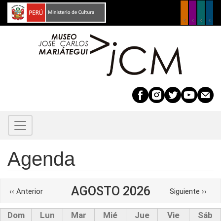
Pasar
al
contenido
principal
Agenda
Paginación
AGOSTO 2026
‹‹
Anterior
Siguiente
››
Dom
Lun
Mar
Mié
Jue
Vie
Sáb