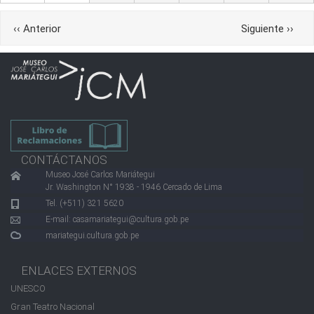
Paginación
‹‹
Anterior
Siguiente
››
CONTÁCTANOS
Museo José Carlos Mariátegui
Jr. Washington N° 1938 - 1946 Cercado de Lima
Tel. (+511) 321 5620
E-mail:
casamariategui@cultura.gob.pe
mariategui.cultura.gob.pe
ENLACES EXTERNOS
UNESCO
Gran Teatro Nacional