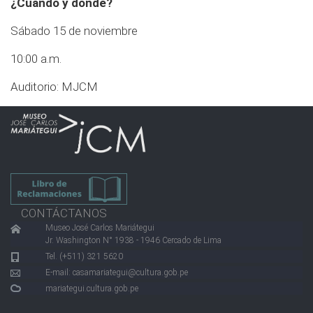
¿Cuándo y dónde?
Sábado 15 de noviembre
10:00 a.m.
Auditorio: MJCM
CONTÁCTANOS
Museo José Carlos Mariátegui
Jr. Washington N° 1938 - 1946 Cercado de Lima
Tel. (+511) 321 5620
E-mail:
casamariategui@cultura.gob.pe
mariategui.cultura.gob.pe