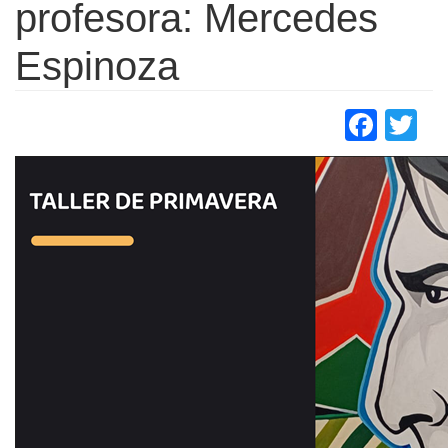
profesora: Mercedes
Espinoza
Face
Tw