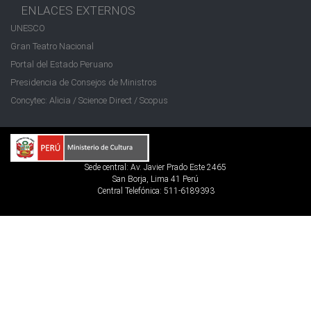
ENLACES EXTERNOS
UNESCO
Gran Teatro Nacional
Portal del Estado Peruano
Presidencia de Consejos de Ministros
Concytec: Alicia / Science Direct / Scopus
Sede central: Av. Javier Prado Este 2465
San Borja, Lima 41 Perú
Central Telefónica: 511-6189393