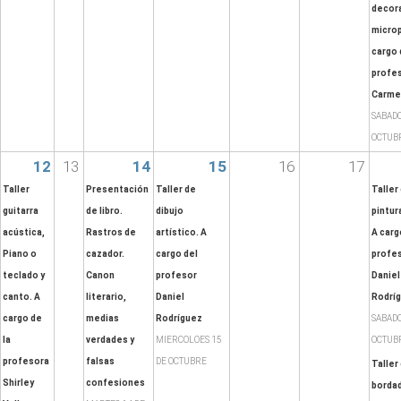
decora
micro
cargo 
profe
Carme
SABADO
OCTUB
12
13
14
15
16
17
Taller
Presentación
Taller de
Taller
guitarra
de libro.
dibujo
pintura
acústica,
Rastros de
artístico. A
A carg
Piano o
cazador.
cargo del
profes
teclado y
Canon
profesor
Daniel
canto. A
literario,
Daniel
Rodrí
cargo de
medias
Rodríguez
SABADO
la
verdades y
MIERCOLOES 15
OCTUB
profesora
falsas
DE OCTUBRE
Taller
Shirley
confesiones
bordad