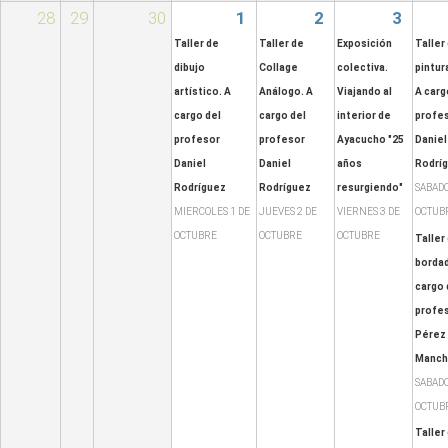
28
29
30
1
2
3
Taller de
Taller de
Exposición
Taller
dibujo
Collage
colectiva.
pintura
artístico. A
Análogo. A
Viajando al
A carg
cargo del
cargo del
interior de
profes
profesor
profesor
Ayacucho "25
Daniel
Daniel
Daniel
años
Rodrí
Rodríguez
Rodríguez
resurgiendo"
SABADO
MIERCOLES 1 DE
JUEVES 2 DE
VIERNES 3 DE
OCTUB
OCTUBRE
OCTUBRE
OCTUBRE
Taller
bordad
cargo 
profes
Pérez
Manc
SABADO
OCTUB
Taller