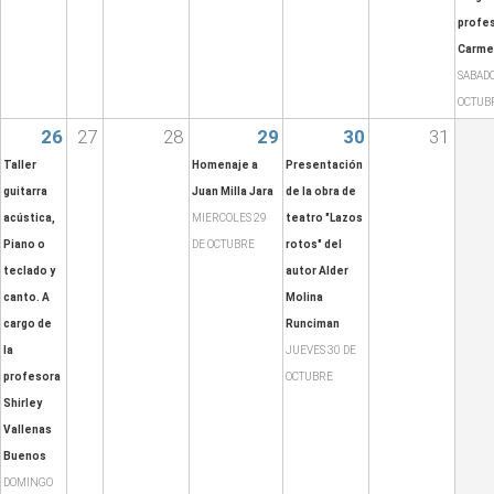
profe
Carme
SABADO
OCTUB
26
27
28
29
30
31
Taller
Homenaje a
Presentación
guitarra
Juan Milla Jara
de la obra de
acústica,
MIERCOLES 29
teatro "Lazos
Piano o
DE OCTUBRE
rotos" del
teclado y
autor Alder
canto. A
Molina
cargo de
Runciman
la
JUEVES 30 DE
profesora
OCTUBRE
Shirley
Vallenas
Buenos
DOMINGO