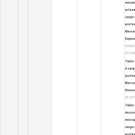
encua
artesa
cargo 
profes
Merce
Espin
SABADO
OCTUB
Taller 
A carg
profes
Merced
Rivero
DE OC
Taller
decora
micro
cargo 
profe