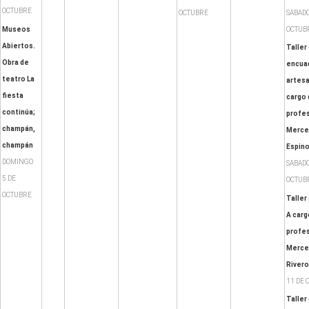
OCTUBRE
OCTUBRE
SABADO
Museos
OCTUB
Abiertos.
Taller
Obra de
encua
teatro La
artesa
fiesta
cargo 
continúa;
profes
champán,
Merce
champán
Espin
DOMINGO
SABADO
5 DE
OCTUB
OCTUBRE
Taller 
A carg
profes
Merced
Rivero
11 DE 
Taller