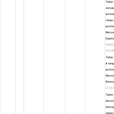
Taller
encua
artesa
cargo 
profes
Merce
Espin
SABADO
OCTUB
Taller 
A carg
profes
Merced
Rivero
25 DE 
Taller
decora
micro
cargo 