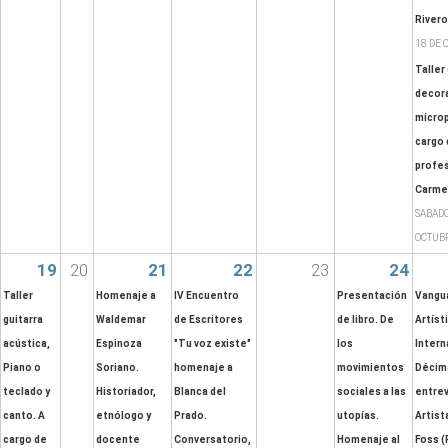
Rivero
18 DE 
Taller
decora
micro
cargo 
profe
Carme
SABADO
OCTUB
19
20
21
22
23
24
Taller
Homenaje a
IV Encuentro
Presentación
Vangu
guitarra
Waldemar
de Escritores
de libro. De
Artíst
acústica,
Espinoza
"Tu voz existe"
los
Intern
Piano o
Soriano.
homenaje a
movimientos
Décim
teclado y
Historiador,
Blanca del
sociales a las
entrev
canto. A
etnólogo y
Prado.
utopías.
Artist
cargo de
docente
Conversatorio,
Homenaje al
Foss (