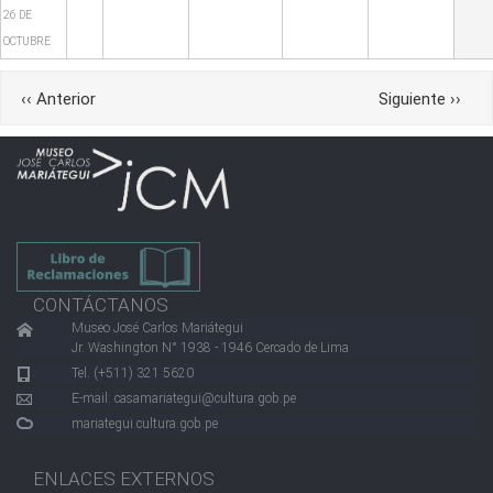
26 DE
OCTUBRE
Paginación
‹‹
Anterior
Siguiente
››
CONTÁCTANOS
Museo José Carlos Mariátegui
Jr. Washington N° 1938 - 1946 Cercado de Lima
Tel. (+511) 321 5620
E-mail:
casamariategui@cultura.gob.pe
mariategui.cultura.gob.pe
ENLACES EXTERNOS