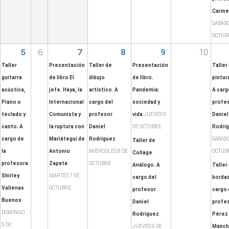
Carme
SABADO
OCTUB
5
6
7
8
9
10
Taller
Presentación
Taller de
Presentación
Taller
guitarra
de libro El
dibujo
de libro.
pintura
acústica,
jefe. Haya, la
artístico. A
Pandemia:
A carg
Piano o
Internacional
cargo del
sociedad y
profes
teclado y
Comunista y
profesor
vida
JUEVES 9
Daniel
canto. A
la ruptura con
Daniel
DE OCTUBRE
Rodrí
cargo de
Mariátegui de
Rodríguez
SABADO
Taller de
la
Antonio
MIERCOLES 8 DE
OCTUB
Collage
profesora
Zapata
OCTUBRE
Análogo. A
Taller
Shirley
MARTES 7 DE
cargo del
bordad
Vallenas
OCTUBRE
profesor
cargo 
Buenos
Daniel
profes
DOMINGO
Rodríguez
Pérez
5 DE
JUEVES 9 DE
Manc