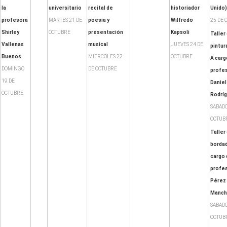
la
universitario
recital de
historiador
Unido)
profesora
MARTES 21 DE
poesía y
Wilfredo
25 DE 
Shirley
OCTUBRE
presentación
Kapsoli
Taller
Vallenas
musical
JUEVES 24 DE
pintura
Buenos
MIERCOLES 22
OCTUBRE
A carg
DOMINGO
DE OCTUBRE
profes
19 DE
Daniel
OCTUBRE
Rodrí
SABADO
OCTUB
Taller
bordad
cargo 
profes
Pérez
Manc
SABADO
OCTUB