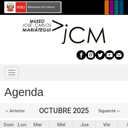
Pasar
al
contenido
principal
Agenda
Paginación
OCTUBRE 2025
‹‹
Anterior
Siguiente
››
Dom
Lun
Mar
Mié
Jue
Vie