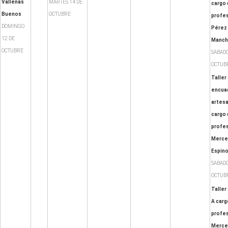
Vallenas
MARTES 14 DE
cargo 
Buenos
OCTUBRE
profes
DOMINGO
Pérez
12 DE
Manc
OCTUBRE
SABADO
OCTUB
Taller
encua
artesa
cargo 
profes
Merce
Espin
SABADO
OCTUB
Taller 
A carg
profes
Merced