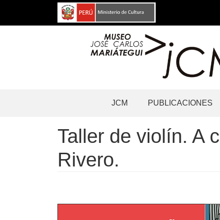
Pasar
al
contenido
principal
Navegación
JCM
PUBLICACIONES
principal
Taller de violín. A
Rivero.