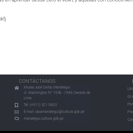
xkfj
CONTÁCTANOS
Museo José Carlos Mariátegui
UN
Jr. Washington N° 1938 - 1946 Cercado de
Gra
Lima
Por
Tel. (+511) 321 5620
E-mail:
casamariategui@cultura.gob.pe
Pre
mariategui.cultura.gob.pe
Con