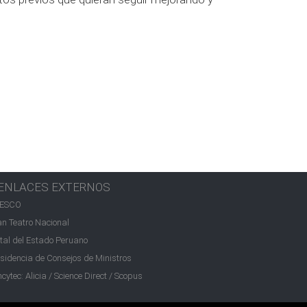
ENLACES EXTERNOS
ESCO
n Teatro Nacional
tal del Estado Peruano
sidencia de Consejos de Ministros
cytec: Alicia / Science Direct / Scopus