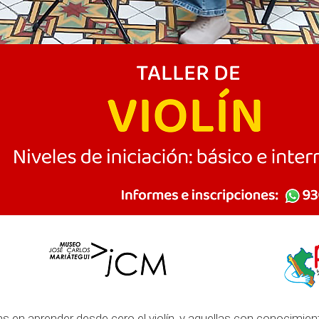
adas en aprender desde cero el violín, y aquellas con conocimi