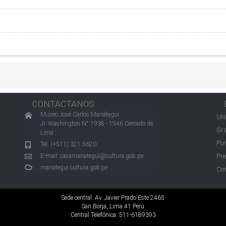
CONTÁCTANOS
Museo José Carlos Mariátegui
UN
Jr. Washington N° 1938 - 1946 Cercado de
Gra
Lima
Por
Tel. (+511) 321 5620
E-mail:
casamariategui@cultura.gob.pe
Pre
mariategui.cultura.gob.pe
Con
Sede central: Av. Javier Prado Este 2465
San Borja, Lima 41 Perú
Central Telefónica: 511-6189393