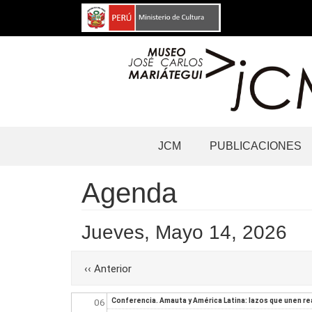
Pasar
al
contenido
principal
Before
01
Navegación
01
JCM
PUBLICACIONES
principal
02
Agenda
03
Jueves, Mayo 14, 2026
04
Paginación
‹‹
Anterior
05
06
Conferencia. Amauta y América Latina: lazos que unen re