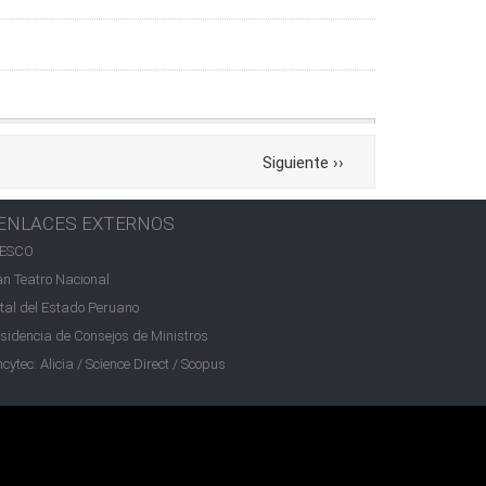
Siguiente
››
ENLACES EXTERNOS
ESCO
n Teatro Nacional
tal del Estado Peruano
sidencia de Consejos de Ministros
cytec: Alicia / Science Direct / Scopus