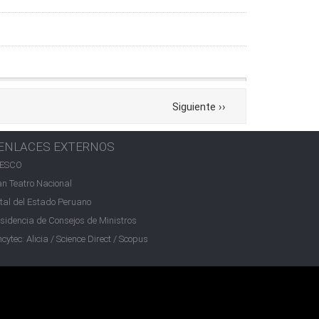
Siguiente
››
ENLACES EXTERNOS
ESCO
n Teatro Nacional
tal del Estado Peruano
sidencia de Consejos de Ministros
cytec: Alicia / Science Direct / Scopus