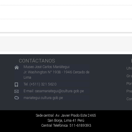
CONTÁCTANOS
Museo José Carlos Mariátegui
UN
Jr. Washington N° 1938 - 1946 Cercado de
Gra
Lima
Por
Tel. (+511) 321 5620
E-mail:
casamariategui@cultura.gob.pe
Pre
mariategui.cultura.gob.pe
Con
Sede central: Av. Javier Prado Este 2465
San Borja, Lima 41 Perú
Central Telefónica: 511-6189393