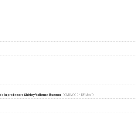
o de la profesora Shirley Vallenas Buenos
DOMINGO 24 DE MAYO