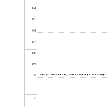
04
05
06
07
08
09
10
Taller guitarra acústica, Piano o teclado y canto. A carg
11
12