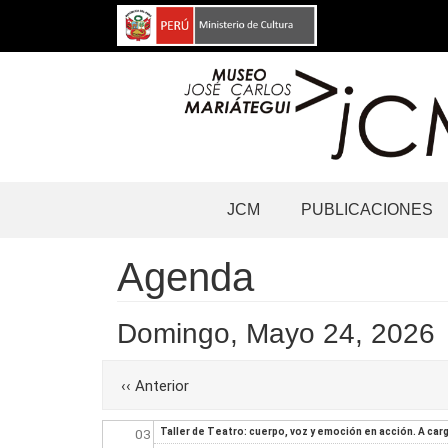
Pasar
al
contenido
principal
Navegación
JCM
PUBLICACIONES
principal
Agenda
Before
01
Domingo, Mayo 24, 2026
01
Paginación
‹‹
Anterior
02
03
Taller de Teatro: cuerpo, voz y emoción en acción. A car