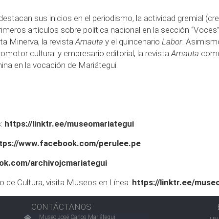
stacan sus inicios en el periodismo, la actividad gremial (crea
primeros artículos sobre política nacional en la sección “Voces”,
enta Minerva, la revista
Amauta
y el quincenario
Labor
. Asimism
motor cultural y empresario editorial, la revista
Amauta
como
ina en la vocación de Mariátegui.
s:
https://linktr.ee/museomariategui
tps://www.facebook.com/perulee.pe
ok.com/archivojcmariategui
o de Cultura, visita Museos en Línea:
https://linktr.ee/muse
CONTÁCTANOS
Museo José Carlos Mariátegui