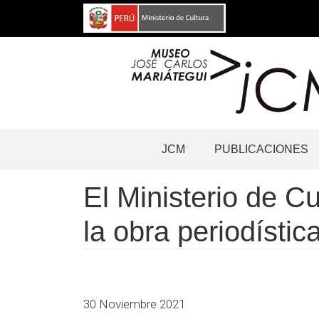
Pasar
al
contenido
principal
Navegación
JCM
PUBLICACIONES
principal
El Ministerio de Cu
la obra periodísti
30 Noviembre 2021