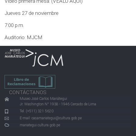
Video primera mesa:
(VÉALO AQUÍ)
Jueves 27 de noviembre
7:00 p.m.
Auditorio: MJCM
CONTÁCTANOS
Museo José Carlos Mariátegui
Jr. Washington N° 1938 - 1946 Cercado de Lima
Tel. (+511) 321 5620
E-mail:
casamariategui@cultura.gob.pe
mariategui.cultura.gob.pe