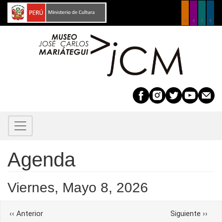
Pasar
al
contenido
principal
Agenda
Viernes, Mayo 8, 2026
Before
01
Paginación
‹‹
Anterior
Siguiente
››
01