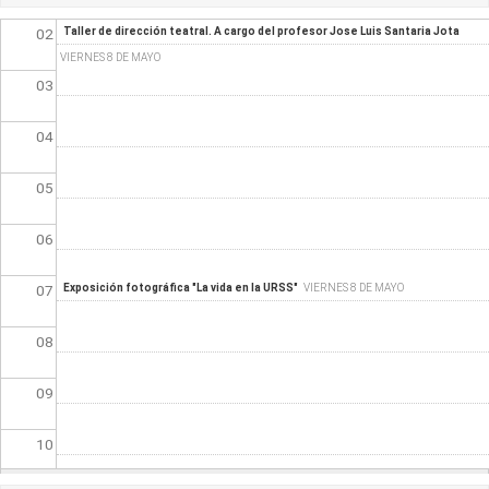
02
Taller de dirección teatral. A cargo del profesor Jose Luis Santaria Jota
VIERNES 8 DE MAYO
03
04
05
06
07
Exposición fotográfica "La vida en la URSS"
VIERNES 8 DE MAYO
08
09
10