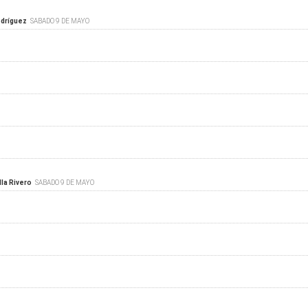
odríguez
SABADO 9 DE MAYO
lla Rivero
SABADO 9 DE MAYO