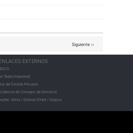
Siguiente
››
ENLACES EXTERNOS
ESCO
n Teatro Nacional
tal del Estado Peruano
sidencia de Consejos de Ministros
cytec: Alicia / Science Direct / Scopus