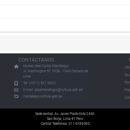
CONTÁCTANOS
Museo José Carlos Mariátegui
UN
Jr. Washington N° 1938 - 1946 Cercado de
Gra
Lima
Por
Tel. (+511) 321 5620
E-mail:
casamariategui@cultura.gob.pe
Pre
mariategui.cultura.gob.pe
Con
Sede central: Av. Javier Prado Este 2465
San Borja, Lima 41 Perú
Central Telefónica: 511-6189393