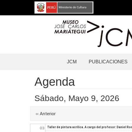
Pasar
al
contenido
principal
Navegación
JCM
PUBLICACIONES
principal
Agenda
Before
01
Sábado, Mayo 9, 2026
01
Paginación
‹‹
Anterior
02
03
Taller de pintura acrílica. A cargo del profesor: Daniel Ro