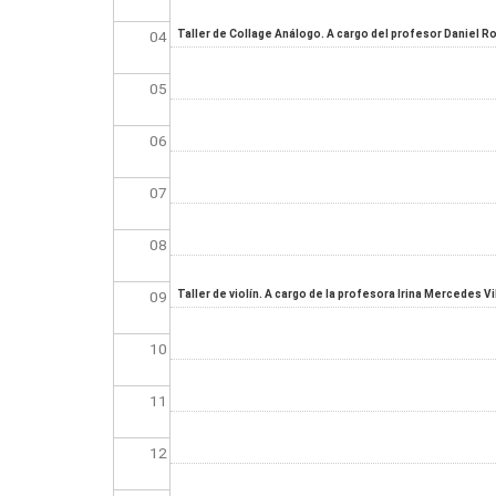
04
Taller de Collage Análogo. A cargo del profesor Daniel R
05
06
07
08
09
Taller de violín. A cargo de la profesora Irina Mercedes Vi
10
11
12