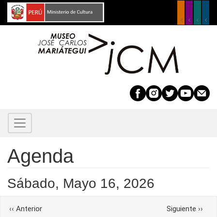
Pasar
al
contenido
principal
Agenda
Before
01
Sábado, Mayo 16, 2026
01
Paginación
‹‹
Anterior
Siguiente
››
02