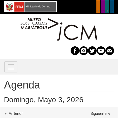
Pasar
al
contenido
principal
Agenda
Before
01
Domingo, Mayo 3, 2026
01
Paginación
‹‹
Anterior
Siguiente
››
02