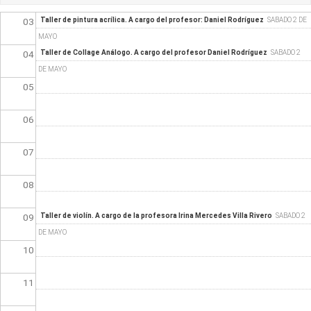
03
Taller de pintura acrílica. A cargo del profesor: Daniel Rodríguez
SABADO 2 DE
MAYO
04
Taller de Collage Análogo. A cargo del profesor Daniel Rodríguez
SABADO 2
DE MAYO
05
06
07
08
09
Taller de violín. A cargo de la profesora Irina Mercedes Villa Rivero
SABADO 2
DE MAYO
10
11