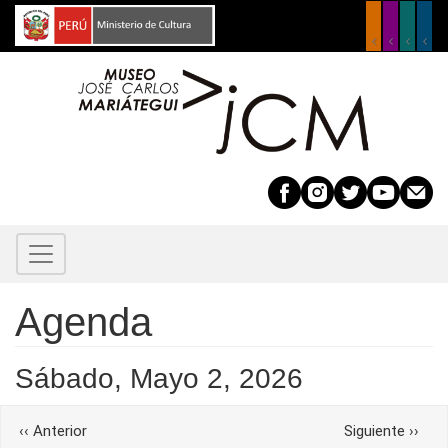
Pasar
al
contenido
principal
Agenda
Before
01
Sábado, Mayo 2, 2026
01
Paginación
‹‹
Anterior
Siguiente
››
02